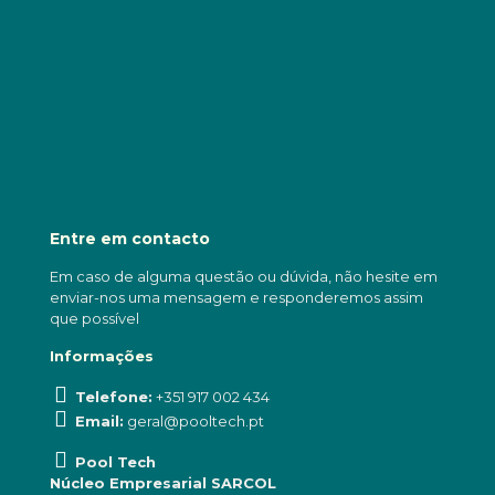
Blog
Quem Somos
Contactos
FAQs
Portfólio
Política de Privacidade e Segurança
Livro de Reclamações
Entre em contacto
Em caso de alguma questão ou dúvida, não hesite em
enviar-nos uma mensagem e responderemos assim
que possível
Informações
Telefone:
+351 917 002 434
Email:
geral@pooltech.pt
Pool Tech
Núcleo Empresarial SARCOL