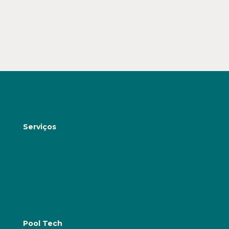
Serviços
Construção de Piscinas
Reabilitação e Melhorias
Manutenção de Piscinas: Preventiva e corretiva e
Serviços de Assistência Técnica
Equipamentos e Acessórios para Piscinas
Pool Tech