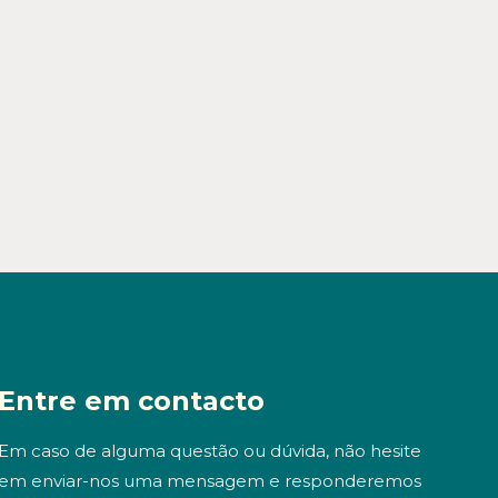
Entre em contacto
Em caso de alguma questão ou dúvida, não hesite
em enviar-nos uma mensagem e responderemos