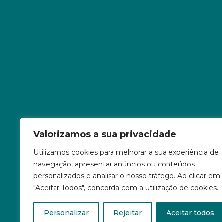
Manutenção de Piscinas: Preventiva e corretiva e
Serviços de Assistência Técnica
Equipamentos e Acessórios para Piscinas
Valorizamos a sua privacidade
Utilizamos cookies para melhorar a sua experiência de
navegação, apresentar anúncios ou conteúdos
personalizados e analisar o nosso tráfego. Ao clicar em
"Aceitar Todos", concorda com a utilização de cookies.
Personalizar
Rejeitar
Aceitar todos