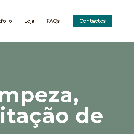
folio
Loja
FAQs
Contactos
Limpeza,
itação de