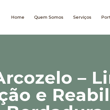
Home
Quem Somos
Serviços
Port
Arcozelo – 
ão e Reabil