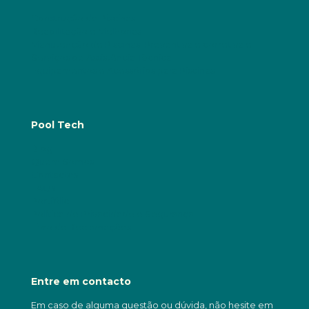
Construção de Piscinas
Reabilitação e Melhorias
Manutenção de Piscinas: Preventiva e corretiva e
Serviços de Assistência Técnica
Equipamentos e Acessórios para Piscinas
Pool Tech
Blog
Quem Somos
Contactos
FAQs
Portfólio
Política de Privacidade e Segurança
Livro de Reclamações
Entre em contacto
Em caso de alguma questão ou dúvida, não hesite em