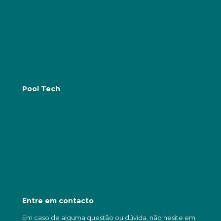
Construção de Piscinas
Reabilitação e Melhorias
Manutenção de Piscinas: Preventiva e corretiva e
Serviços de Assistência Técnica
Equipamentos e Acessórios para Piscinas
Pool Tech
Blog
Quem Somos
Contactos
FAQs
Portfólio
Política de Privacidade e Segurança
Livro de Reclamações
Entre em contacto
Em caso de alguma questão ou dúvida, não hesite em