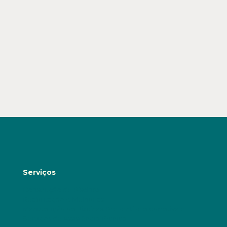
Serviços
Construção de Piscinas
Reabilitação e Melhorias
Manutenção de Piscinas: Preventiva e corretiva e
Serviços de Assistência Técnica