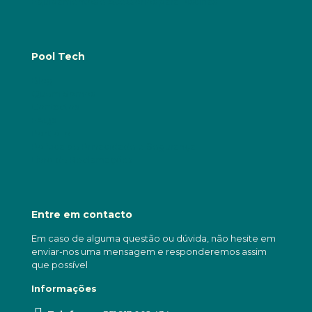
Equipamentos e Acessórios para Piscinas
Pool Tech
Blog
Quem Somos
Contactos
FAQs
Portfólio
Política de Privacidade e Segurança
Livro de Reclamações
Entre em contacto
Em caso de alguma questão ou dúvida, não hesite em
enviar-nos uma mensagem e responderemos assim
que possível
Informações