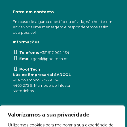
Entre em contacto
Em caso de alguma questão ou dúvida, não hesite em
enviar-nos uma mensagem e responderemos assim
que possível
Informações
Telefone:
+351 917 002 434
Email:
geral@pooltech.pt
Pool Tech
Núcleo Empresarial SARCOL
Rua do Tronco 375 - A1.24
4465-275 S. Mamede de Infesta
Matosinhos
Valorizamos a sua privacidade
Utilizamos cookies para melhorar a sua experiência de